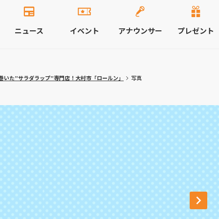
ニュース
イベント
アナウンサー
プレゼント
巻いた”サラダラップ”専門店！大村市「ロールン」
写真