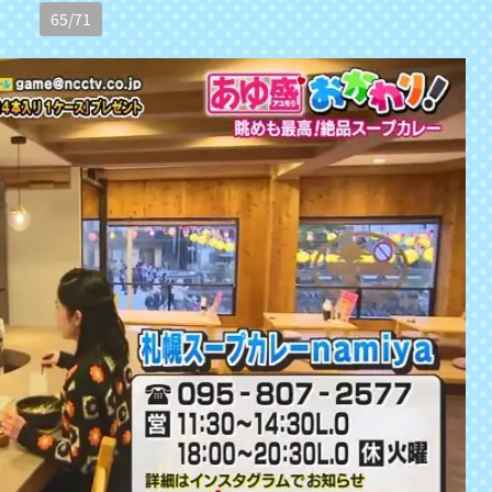
65
/
71