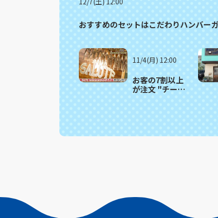
12/7(土) 12:00
おすすめのセットはこだわりハンバーガー
11/4(月) 12:00
お客の7割以上
が注文 "チーズ
の王様"使用の
パスタ 長崎市
「SALUTE（サ
ルーテ）」