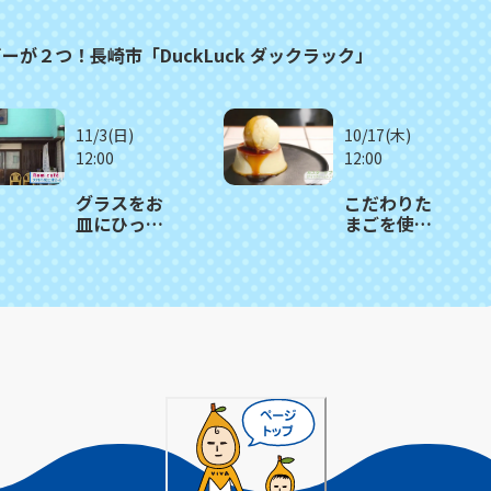
が２つ！長崎市「DuckLuck ダックラック」
11/3(日)
10/17(木)
12:00
12:00
グラスをお
こだわりた
皿にひっく
まごを使っ
り返す 驚き
たモチモチ
のパフェ！
食感プリン
大村市
が人気！長
「Rom
崎市「Puha
café 」
COFFEE
STAND」