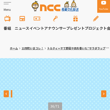
YouTube
Menu
番組
ニュース
イベント
アナウンサー
プレゼント
プロジェクト
ホーム
21市町いまコレ！
トルティーヤで野菜や肉を巻いた”サラダラップ”専門店！大村市「ロールン」
36
/
71