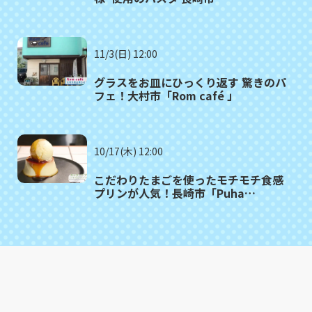
「SALUTE（サルーテ）」
11/3(日) 12:00
グラスをお皿にひっくり返す 驚きのパ
フェ！大村市「Rom café 」
10/17(木) 12:00
こだわりたまごを使ったモチモチ食感
プリンが人気！長崎市「Puha
COFFEE STAND」