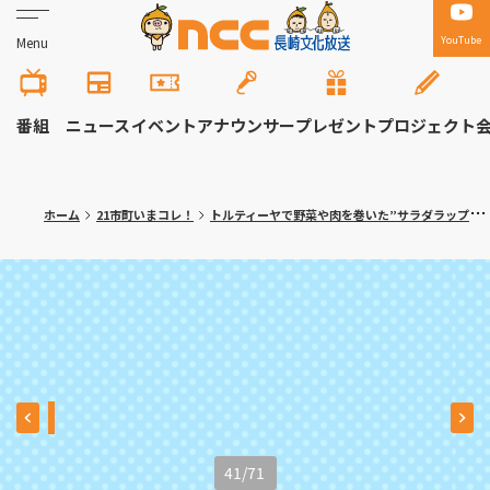
YouTube
Menu
番組
ニュース
イベント
アナウンサー
プレゼント
プロジェクト
ホーム
21市町いまコレ！
トルティーヤで野菜や肉を巻いた”サラダラップ”専門店！大村市「ロールン」
41
/
71