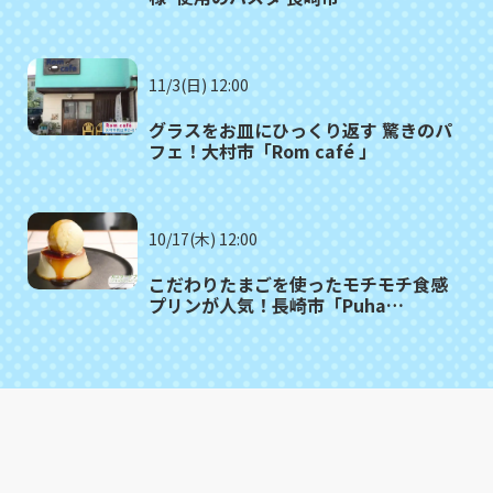
「SALUTE（サルーテ）」
11/3(日) 12:00
グラスをお皿にひっくり返す 驚きのパ
フェ！大村市「Rom café 」
10/17(木) 12:00
こだわりたまごを使ったモチモチ食感
プリンが人気！長崎市「Puha
COFFEE STAND」