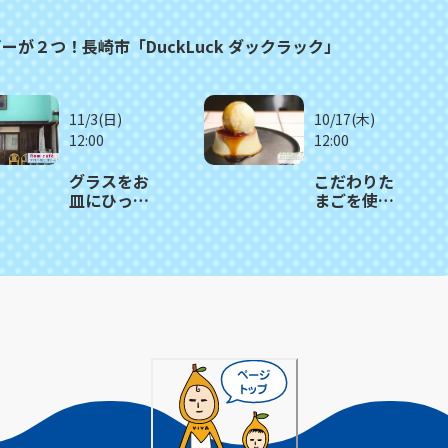
が２つ！長崎市「DuckLuck ダックラック」
11/3(日)
10/17(木)
12:00
12:00
グラスをお
こだわりた
皿にひっく
まごを使っ
り返す 驚き
たモチモチ
のパフェ！
食感プリン
大村市
が人気！長
「Rom
崎市「Puha
café 」
COFFEE
STAND」