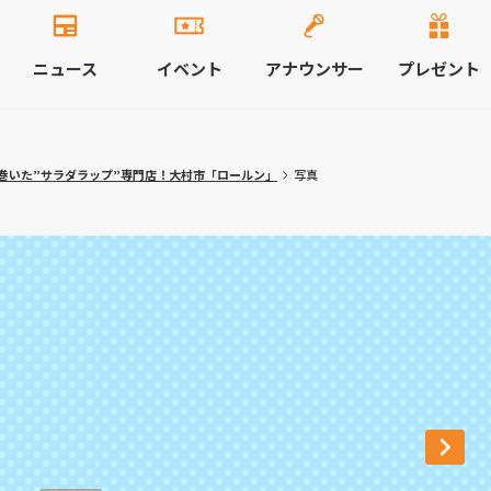
ニュース
イベント
アナウンサー
プレゼント
巻いた”サラダラップ”専門店！大村市「ロールン」
写真