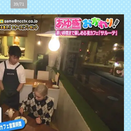
39
/
71