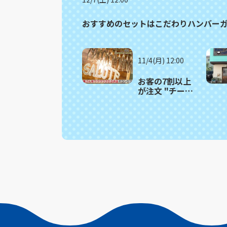
おすすめのセットはこだわりハンバーガー
11/4(月) 12:00
お客の7割以上
が注文 "チーズ
の王様"使用の
パスタ 長崎市
「SALUTE（サ
ルーテ）」