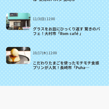
「SALUTE（サルーテ）」
11/3(日) 12:00
グラスをお皿にひっくり返す 驚きのパ
フェ！大村市「Rom café 」
10/17(木) 12:00
こだわりたまごを使ったモチモチ食感
プリンが人気！長崎市「Puha
COFFEE STAND」