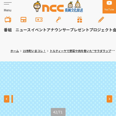
YouTube
Menu
番組
ニュース
イベント
アナウンサー
プレゼント
プロジェクト
ホーム
21市町いまコレ！
トルティーヤで野菜や肉を巻いた”サラダラップ”専門店！大村市「ロールン」
42
/
71