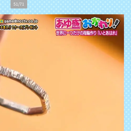
51
/
71