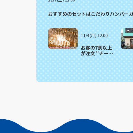
おすすめのセットはこだわりハンバーガー
11/4(月) 12:00
お客の7割以上
が注文 "チーズ
の王様"使用の
パスタ 長崎市
「SALUTE（サ
ルーテ）」