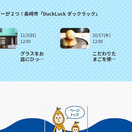
が２つ！長崎市「DuckLuck ダックラック」
11/3(日)
10/17(木)
12:00
12:00
グラスをお
こだわりた
皿にひっく
まごを使っ
り返す 驚き
たモチモチ
のパフェ！
食感プリン
大村市
が人気！長
「Rom
崎市「Puha
café 」
COFFEE
STAND」