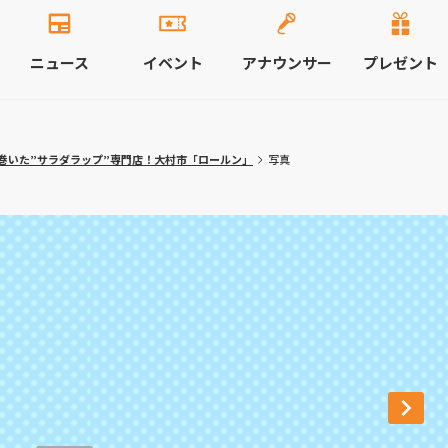
ニュース
イベント
アナウンサー
プレゼント
巻いた”サラダラップ”専門店！大村市「ロールン」
写真