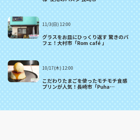
「SALUTE（サルーテ）」
11/3(日) 12:00
グラスをお皿にひっくり返す 驚きのパ
フェ！大村市「Rom café 」
10/17(木) 12:00
こだわりたまごを使ったモチモチ食感
プリンが人気！長崎市「Puha
COFFEE STAND」