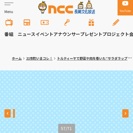
YouTube
Menu
番組
ニュース
イベント
アナウンサー
プレゼント
プロジェクト
ホーム
21市町いまコレ！
トルティーヤで野菜や肉を巻いた”サラダラップ”専門店！大村市「ロールン」
57
/
71