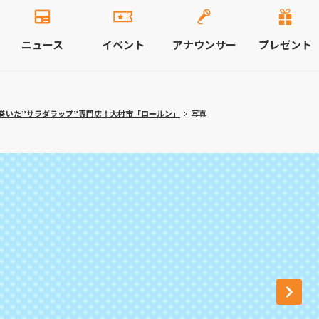
ニュース
イベント
アナウンサー
プレゼント
巻いた”サラダラップ”専門店！大村市「ロールン」
写真