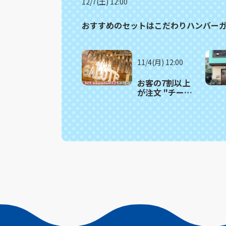
12/7(土) 12:00
おすすめのセットはこだわりハンバーガー
11/4(月) 12:00
お客の7割以上
が注文 "チーズ
の王様"使用の
パスタ 長崎市
「SALUTE（サ
ルーテ）」