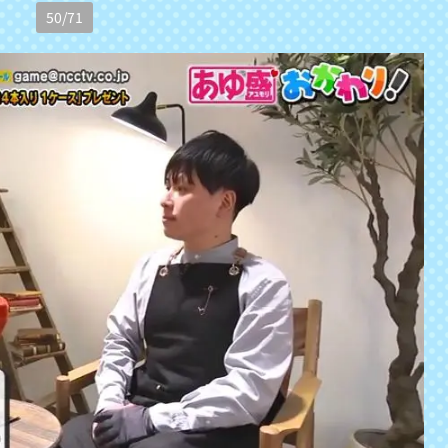
50
/
71