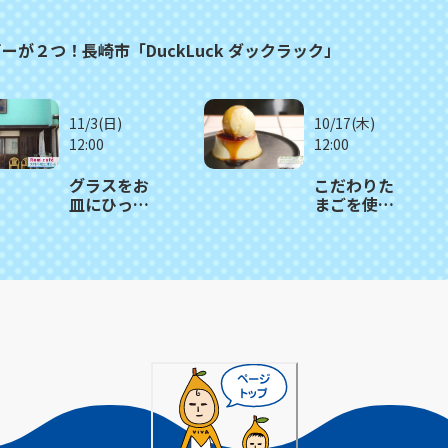
が２つ！長崎市「DuckLuck ダックラック」
11/3(日)
10/17(木)
12:00
12:00
グラスをお
こだわりた
皿にひっく
まごを使っ
り返す 驚き
たモチモチ
のパフェ！
食感プリン
大村市
が人気！長
「Rom
崎市「Puha
café 」
COFFEE
STAND」