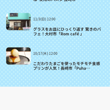
「SALUTE（サルーテ）」
11/3(日) 12:00
グラスをお皿にひっくり返す 驚きのパ
フェ！大村市「Rom café 」
10/17(木) 12:00
こだわりたまごを使ったモチモチ食感
プリンが人気！長崎市「Puha
COFFEE STAND」