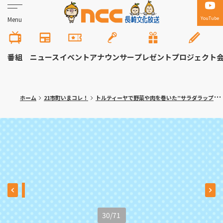
YouTube
Menu
番組
ニュース
イベント
アナウンサー
プレゼント
プロジェクト
ホーム
21市町いまコレ！
トルティーヤで野菜や肉を巻いた”サラダラップ”専門店！大村市「ロールン」
30
/
71