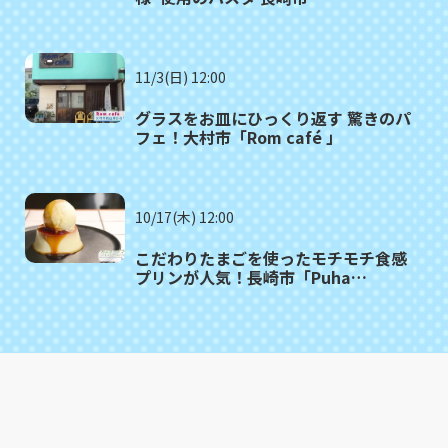
「SALUTE（サルーテ）」
11/3(日) 12:00
グラスをお皿にひっくり返す 驚きのパ
フェ！大村市「Rom café 」
10/17(木) 12:00
こだわりたまごを使ったモチモチ食感
プリンが人気！長崎市「Puha
COFFEE STAND」