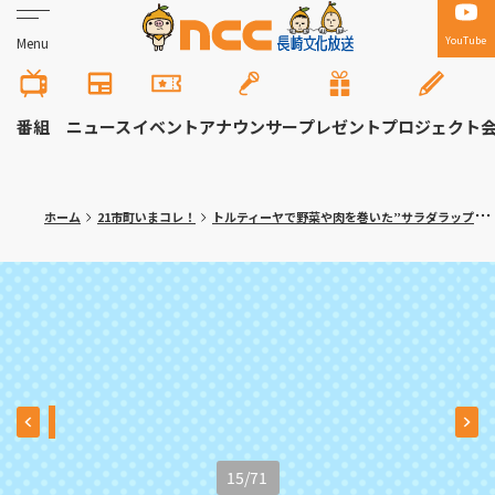
YouTube
Menu
番組
ニュース
イベント
アナウンサー
プレゼント
プロジェクト
ホーム
21市町いまコレ！
トルティーヤで野菜や肉を巻いた”サラダラップ”専門店！大村市「ロールン」
15
/
71