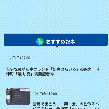
おすすめ記事
11/17(月) 12:00
希少な長崎和牛ブランド「出島ばらいろ」の魅力 時
津町「焼肉 真」満腹記者㉒
10/17(金) 12:00
雪浦で出会う「一期一会」の創作スパ
イスカレー 西海市「ｍａｒｕ＿ｔａ