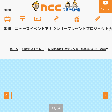
YouTube
Menu
番組
ニュース
イベント
アナウンサー
プレゼント
プロジェクト
ホーム
21市町いまコレ！
希少な長崎和牛ブランド「出島ばらいろ」の魅力 時津町「焼肉 真」満腹記者㉒
33
/
34