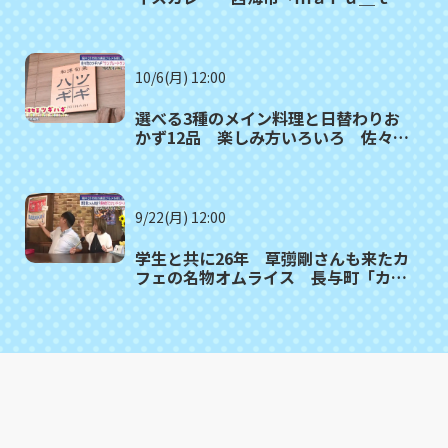
ｍｏ（マルタモ）」〈満腹記者⑲〉
10/6(月) 12:00
選べる3種のメイン料理と日替わりお
かず12品 楽しみ方いろいろ 佐々町
「和洋旬菜ツギハギ」〈満腹記者⑱〉
9/22(月) 12:00
学生と共に26年 草彅剛さんも来たカ
フェの名物オムライス 長与町「カフ
ェ・ド・ジーノ」〈満腹記者⑰〉