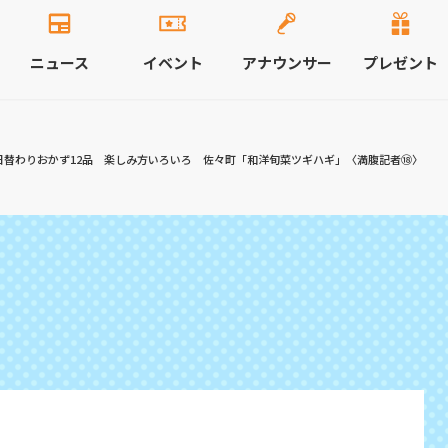
ニュース
イベント
アナウンサー
プレゼント
日替わりおかず12品 楽しみ方いろいろ 佐々町「和洋旬菜ツギハギ」〈満腹記者⑱〉