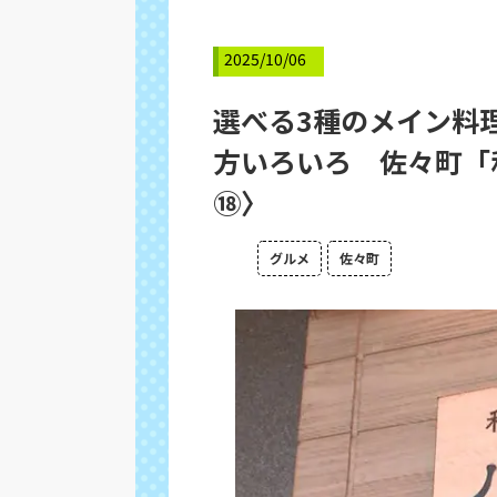
2025/10/06
選べる3種のメイン料
方いろいろ 佐々町「
⑱〉
グルメ
佐々町