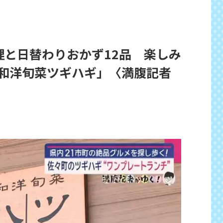
理と日替わりおかず12品 楽しみ
和洋旬菜ツギハギ」〈満腹記者