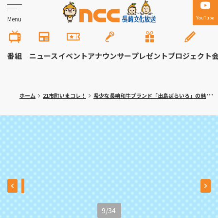
YouTube
Menu
番組
ニュース
イベント
アナウンサー
プレゼント
プロジェクト
ホーム
21市町いまコレ！
希少な長崎和牛ブランド「出島ばらいろ」の魅力 時津町「焼肉 真」満腹記者㉒
9
/
34