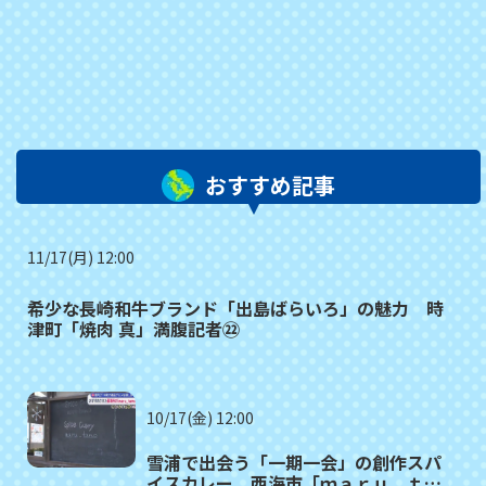
おすすめ記事
11/17(月) 12:00
希少な長崎和牛ブランド「出島ばらいろ」の魅力 時
津町「焼肉 真」満腹記者㉒
10/17(金) 12:00
雪浦で出会う「一期一会」の創作スパ
イスカレー 西海市「ｍａｒｕ＿ｔａ