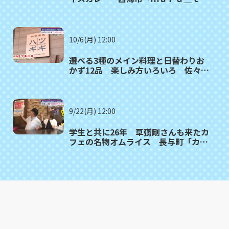
ｍｏ（マルタモ）」〈満腹記者⑲〉
10/6(月) 12:00
選べる3種のメイン料理と日替わりお
かず12品 楽しみ方いろいろ 佐々町
「和洋旬菜ツギハギ」〈満腹記者⑱〉
9/22(月) 12:00
学生と共に26年 草彅剛さんも来たカ
フェの名物オムライス 長与町「カフ
ェ・ド・ジーノ」〈満腹記者⑰〉