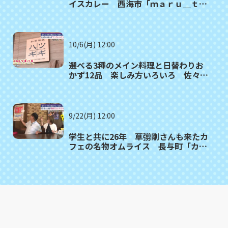
イスカレー 西海市「ｍａｒｕ＿ｔａ
ｍｏ（マルタモ）」〈満腹記者⑲〉
10/6(月) 12:00
選べる3種のメイン料理と日替わりお
かず12品 楽しみ方いろいろ 佐々町
「和洋旬菜ツギハギ」〈満腹記者⑱〉
9/22(月) 12:00
学生と共に26年 草彅剛さんも来たカ
フェの名物オムライス 長与町「カフ
ェ・ド・ジーノ」〈満腹記者⑰〉