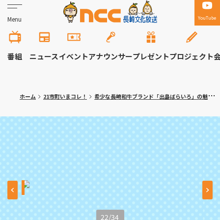
YouTube
Menu
番組
ニュース
イベント
アナウンサー
プレゼント
プロジェクト
ホーム
21市町いまコレ！
希少な長崎和牛ブランド「出島ばらいろ」の魅力 時津町「焼肉 真」満腹記者㉒
22
/
34