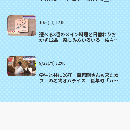
ｍｏ（マルタモ）」〈満腹記者⑲〉
10/6(月) 12:00
選べる3種のメイン料理と日替わりお
かず12品 楽しみ方いろいろ 佐々町
「和洋旬菜ツギハギ」〈満腹記者⑱〉
9/22(月) 12:00
学生と共に26年 草彅剛さんも来たカ
フェの名物オムライス 長与町「カフ
ェ・ド・ジーノ」〈満腹記者⑰〉