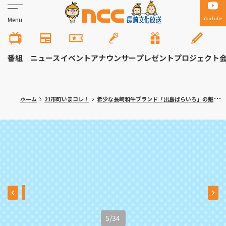
YouTube
Menu
番組
ニュース
イベント
アナウンサー
プレゼント
プロジェクト
ホーム
21市町いまコレ！
希少な長崎和牛ブランド「出島ばらいろ」の魅力 時津町「焼肉 真」満腹記者㉒
5
/
34