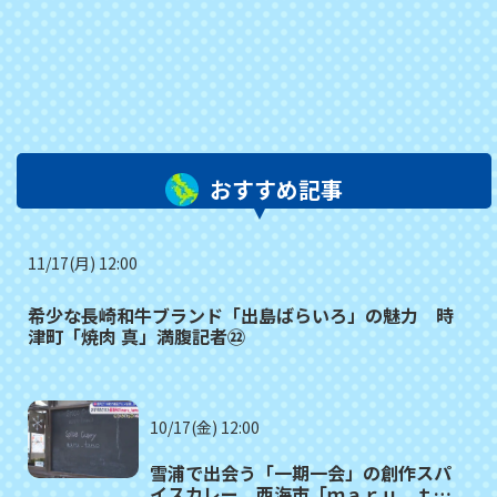
おすすめ記事
11/17(月) 12:00
希少な長崎和牛ブランド「出島ばらいろ」の魅力 時
津町「焼肉 真」満腹記者㉒
10/17(金) 12:00
雪浦で出会う「一期一会」の創作スパ
イスカレー 西海市「ｍａｒｕ＿ｔａ