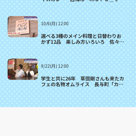
ｍｏ（マルタモ）」〈満腹記者⑲〉
10/6(月) 12:00
選べる3種のメイン料理と日替わりお
かず12品 楽しみ方いろいろ 佐々町
「和洋旬菜ツギハギ」〈満腹記者⑱〉
9/22(月) 12:00
学生と共に26年 草彅剛さんも来たカ
フェの名物オムライス 長与町「カフ
ェ・ド・ジーノ」〈満腹記者⑰〉