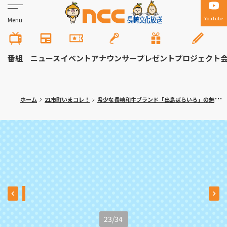
YouTube
Menu
番組
ニュース
イベント
アナウンサー
プレゼント
プロジェクト
ホーム
21市町いまコレ！
希少な長崎和牛ブランド「出島ばらいろ」の魅力 時津町「焼肉 真」満腹記者㉒
23
/
34