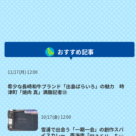
おすすめ記事
11/17(月) 12:00
希少な長崎和牛ブランド「出島ばらいろ」の魅力 時
津町「焼肉 真」満腹記者㉒
10/17(金) 12:00
雪浦で出会う「一期一会」の創作スパ
イスカレー 西海市「ｍａｒｕ＿ｔａ