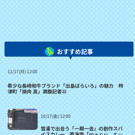
おすすめ記事
11/17(月) 12:00
希少な長崎和牛ブランド「出島ばらいろ」の魅力 時
津町「焼肉 真」満腹記者㉒
10/17(金) 12:00
雪浦で出会う「一期一会」の創作スパ
イスカレー 西海市「ｍａｒｕ＿ｔａ