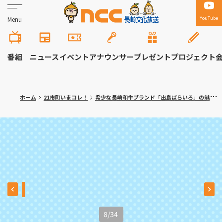
YouTube
Menu
番組
ニュース
イベント
アナウンサー
プレゼント
プロジェクト
ホーム
21市町いまコレ！
希少な長崎和牛ブランド「出島ばらいろ」の魅力 時津町「焼肉 真」満腹記者㉒
8
/
34