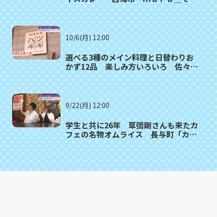
ｍｏ（マルタモ）」〈満腹記者⑲〉
10/6(月) 12:00
選べる3種のメイン料理と日替わりお
かず12品 楽しみ方いろいろ 佐々町
「和洋旬菜ツギハギ」〈満腹記者⑱〉
9/22(月) 12:00
学生と共に26年 草彅剛さんも来たカ
フェの名物オムライス 長与町「カフ
ェ・ド・ジーノ」〈満腹記者⑰〉