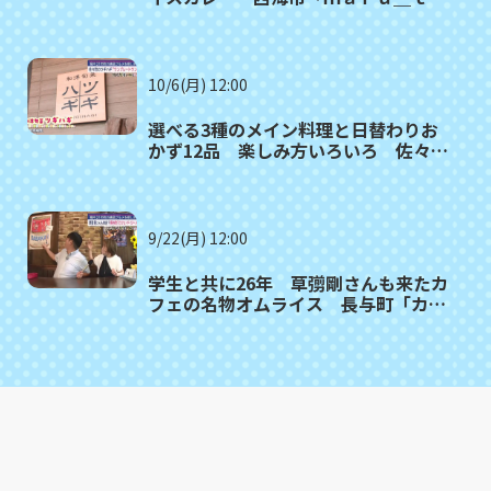
ｍｏ（マルタモ）」〈満腹記者⑲〉
10/6(月) 12:00
選べる3種のメイン料理と日替わりお
かず12品 楽しみ方いろいろ 佐々町
「和洋旬菜ツギハギ」〈満腹記者⑱〉
9/22(月) 12:00
学生と共に26年 草彅剛さんも来たカ
フェの名物オムライス 長与町「カフ
ェ・ド・ジーノ」〈満腹記者⑰〉