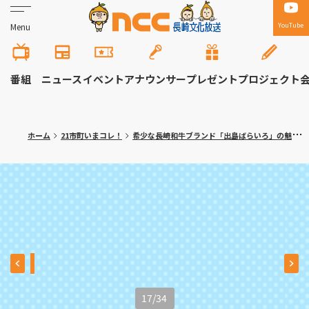
YouTube
Menu
番組
ニュース
イベント
アナウンサー
プレゼント
プロジェクト
ホーム
21市町いまコレ！
希少な長崎和牛ブランド「出島ばらいろ」の魅力 時津町「焼肉 真」満腹記者㉒
17
/
34