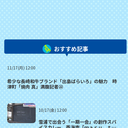
おすすめ記事
11/17(月) 12:00
希少な長崎和牛ブランド「出島ばらいろ」の魅力 時
津町「焼肉 真」満腹記者㉒
10/17(金) 12:00
雪浦で出会う「一期一会」の創作スパ
イスカレー 西海市「ｍａｒｕ＿ｔａ