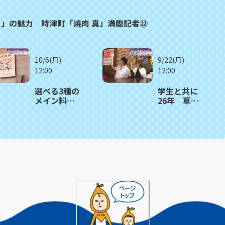
」の魅力 時津町「焼肉 真」満腹記者㉒
10/6(月)
9/22(月)
12:00
12:00
選べる3種の
学生と共に
メイン料理
26年 草彅
と日替わり
剛さんも来
おかず12
たカフェの
品 楽しみ
名物オムラ
方いろい
イス 長与
ろ 佐々町
町「カフ
「和洋旬菜
ェ・ド・ジ
ツギハギ」
ーノ」〈満
〈満腹記者
腹記者⑰〉
⑱〉