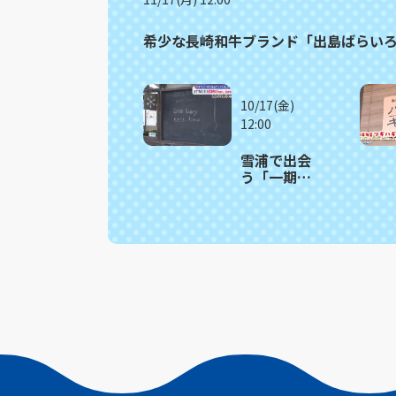
希少な長崎和牛ブランド「出島ばらいろ
10/17(金)
12:00
雪浦で出会
う「一期一
会」の創作
スパイスカ
レー 西海
市「ｍａｒ
ｕ＿ｔａｍ
ｏ（マルタ
モ）」〈満
腹記者⑲〉