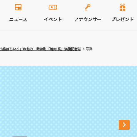
ニュース
イベント
アナウンサー
プレゼント
出島ばらいろ」の魅力 時津町「焼肉 真」満腹記者㉒
写真