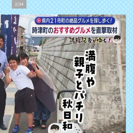
2
/
34