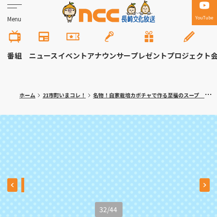
YouTube
Menu
番組
ニュース
イベント
アナウンサー
プレゼント
プロジェクト
ホーム
21市町いまコレ！
名物！自家栽培カボチャで作る至福のスープ 長崎市「みち亭」満腹記者㉓
32
/
44