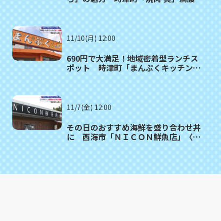
者㉒
11/10(月) 12:00
690円で大満足！地域密着型ランチス
ポット 時津町「まんぷくキッチン」
満腹記者㉑
11/7(金) 12:00
その日のおすすめ海鮮を盛り合わせ丼
に 西海市「ＮＩＣＯＮ鮮魚店」〈満
腹記者⑳〉