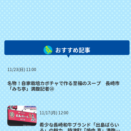
おすすめ記事
11/23(日) 11:00
名物！自家栽培カボチャで作る至福のスープ 長崎市
「みち亭」満腹記者㉓
11/17(月) 12:00
希少な長崎和牛ブランド「出島ばらい
ろ」の魅力 時津町「焼肉 真」満腹記