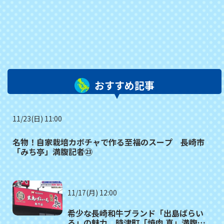
おすすめ記事
11/23(日) 11:00
名物！自家栽培カボチャで作る至福のスープ 長崎市
「みち亭」満腹記者㉓
11/17(月) 12:00
希少な長崎和牛ブランド「出島ばらい
ろ」の魅力 時津町「焼肉 真」満腹記