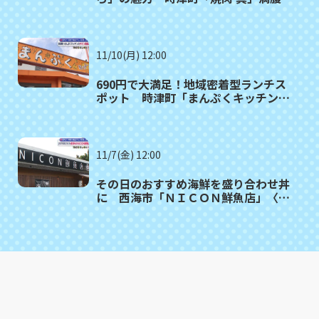
者㉒
11/10(月) 12:00
690円で大満足！地域密着型ランチス
ポット 時津町「まんぷくキッチン」
満腹記者㉑
11/7(金) 12:00
その日のおすすめ海鮮を盛り合わせ丼
に 西海市「ＮＩＣＯＮ鮮魚店」〈満
腹記者⑳〉