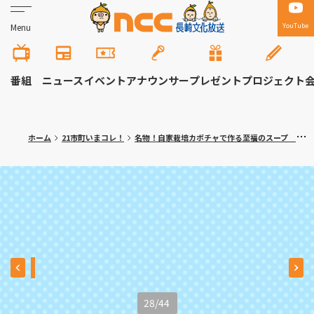
YouTube
Menu
番組
ニュース
イベント
アナウンサー
プレゼント
プロジェクト
ホーム
21市町いまコレ！
名物！自家栽培カボチャで作る至福のスープ 長崎市「みち亭」満腹記者㉓
28
/
44