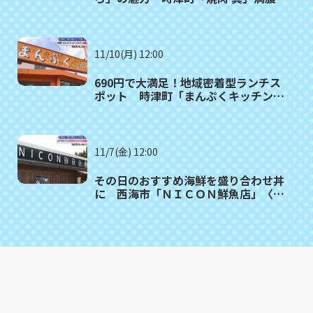
者㉒
11/10(月) 12:00
690円で大満足！地域密着型ランチス
ポット 時津町「まんぷくキッチン」
満腹記者㉑
11/7(金) 12:00
その日のおすすめ海鮮を盛り合わせ丼
に 西海市「ＮＩＣＯＮ鮮魚店」〈満
腹記者⑳〉