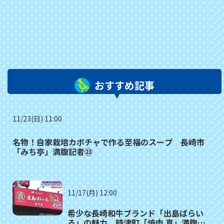
おすすめ記事
11/23(日) 11:00
名物！自家栽培カボチャで作る至福のスープ 長崎市
「みち亭」満腹記者㉓
11/17(月) 12:00
希少な長崎和牛ブランド「出島ばらい
ろ」の魅力 時津町「焼肉 真」満腹記