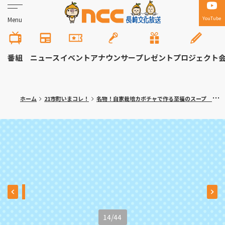
YouTube
Menu
番組
ニュース
イベント
アナウンサー
プレゼント
プロジェクト
ホーム
21市町いまコレ！
名物！自家栽培カボチャで作る至福のスープ 長崎市「みち亭」満腹記者㉓
14
/
44