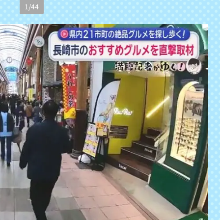
1
/
44