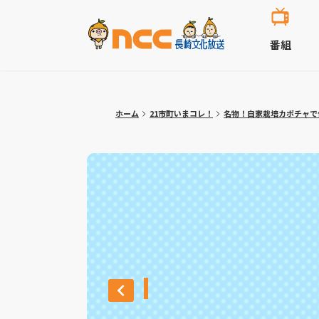
番組
ホーム
21市町いまコレ！
名物！自家栽培カボチャで