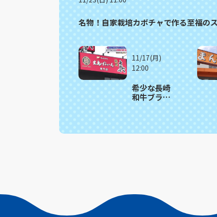
名物！自家栽培カボチャで作る至福の
11/17(月)
12:00
希少な長崎
和牛ブラン
ド「出島ば
らいろ」の
魅力 時津
町「焼肉
真」満腹記
者㉒