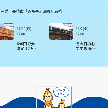
スープ 長崎市「みち亭」満腹記者㉓
11/10(月)
11/7(金)
12:00
12:00
690円で大
その日のお
満足！地域
すすめ海鮮
密着型ラン
を盛り合わ
チスポッ
せ丼に 西
ト 時津町
海市「ＮＩ
「まんぷく
ＣＯＮ鮮魚
キッチン」
店」〈満腹
満腹記者㉑
記者⑳〉