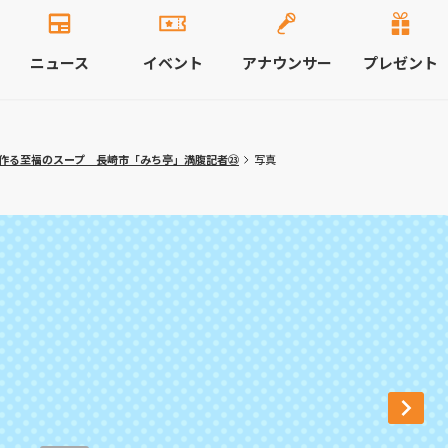
ニュース
イベント
アナウンサー
プレゼント
作る至福のスープ 長崎市「みち亭」満腹記者㉓
写真