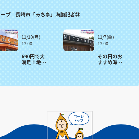
スープ 長崎市「みち亭」満腹記者㉓
11/10(月)
11/7(金)
12:00
12:00
690円で大
その日のお
満足！地域
すすめ海鮮
密着型ラン
を盛り合わ
チスポッ
せ丼に 西
ト 時津町
海市「ＮＩ
「まんぷく
ＣＯＮ鮮魚
キッチン」
店」〈満腹
満腹記者㉑
記者⑳〉