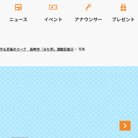
ニュース
イベント
アナウンサー
プレゼント
作る至福のスープ 長崎市「みち亭」満腹記者㉓
写真