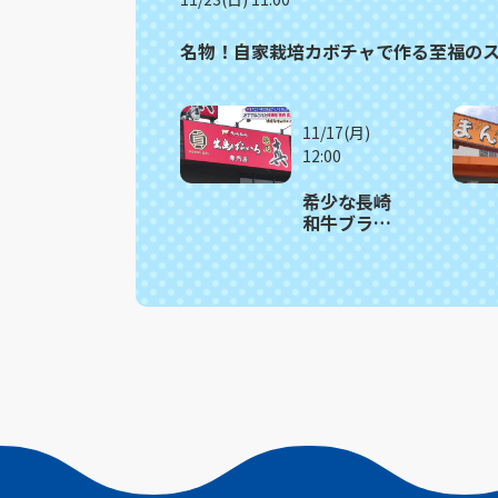
名物！自家栽培カボチャで作る至福の
11/17(月)
12:00
希少な長崎
和牛ブラン
ド「出島ば
らいろ」の
魅力 時津
町「焼肉
真」満腹記
者㉒