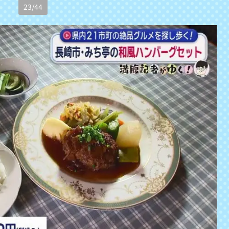
23
/
44