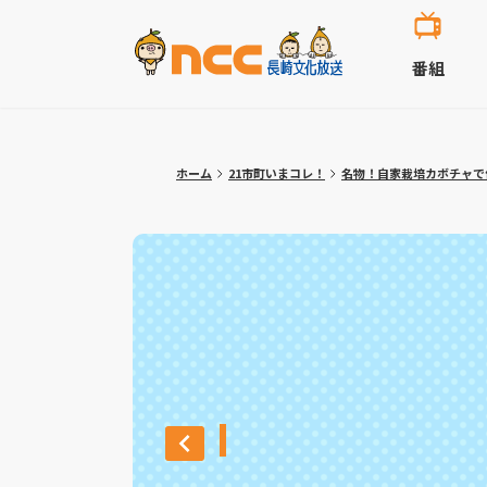
番組
ホーム
21市町いまコレ！
名物！自家栽培カボチャで