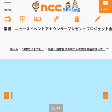
YouTube
Menu
番組
ニュース
イベント
アナウンサー
プレゼント
プロジェクト
ホーム
21市町いまコレ！
名物！自家栽培カボチャで作る至福のスープ 長崎市「みち亭」満腹記者㉓
25
/
44