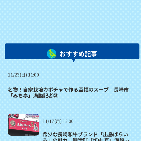
おすすめ記事
11/23(日) 11:00
名物！自家栽培カボチャで作る至福のスープ 長崎市
「みち亭」満腹記者㉓
11/17(月) 12:00
希少な長崎和牛ブランド「出島ばらい
ろ」の魅力 時津町「焼肉 真」満腹記