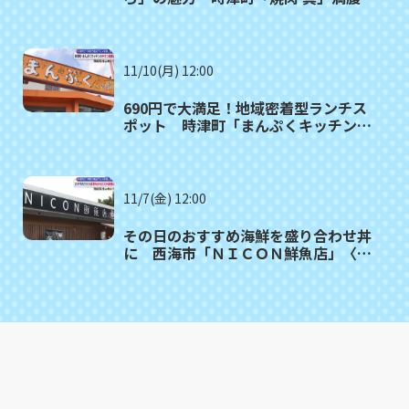
者㉒
11/10(月) 12:00
690円で大満足！地域密着型ランチス
ポット 時津町「まんぷくキッチン」
満腹記者㉑
11/7(金) 12:00
その日のおすすめ海鮮を盛り合わせ丼
に 西海市「ＮＩＣＯＮ鮮魚店」〈満
腹記者⑳〉