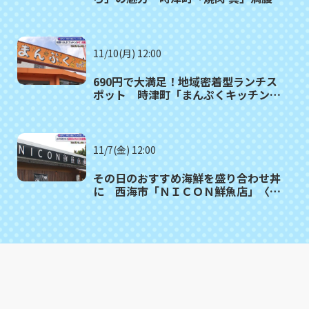
者㉒
11/10(月) 12:00
690円で大満足！地域密着型ランチス
ポット 時津町「まんぷくキッチン」
満腹記者㉑
11/7(金) 12:00
その日のおすすめ海鮮を盛り合わせ丼
に 西海市「ＮＩＣＯＮ鮮魚店」〈満
腹記者⑳〉