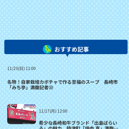
おすすめ記事
11/23(日) 11:00
名物！自家栽培カボチャで作る至福のスープ 長崎市
「みち亭」満腹記者㉓
11/17(月) 12:00
希少な長崎和牛ブランド「出島ばらい
ろ」の魅力 時津町「焼肉 真」満腹記