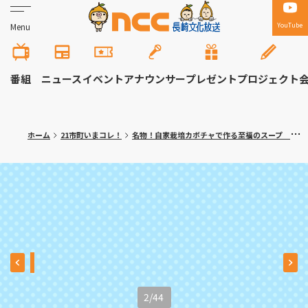
YouTube
Menu
番組
ニュース
イベント
アナウンサー
プレゼント
プロジェクト
ホーム
21市町いまコレ！
名物！自家栽培カボチャで作る至福のスープ 長崎市「みち亭」満腹記者㉓
2
/
44