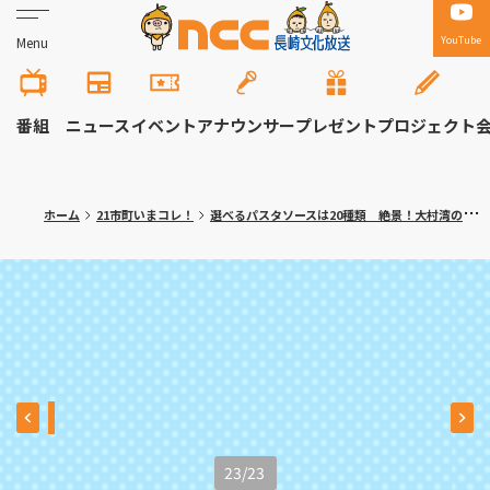
YouTube
Menu
番組
ニュース
イベント
アナウンサー
プレゼント
プロジェクト
ホーム
21市町いまコレ！
選べるパスタソースは20種類 絶景！大村湾のイタリアンカフェ 川棚町「アッコリエンテ・カフェ」
23
/
23