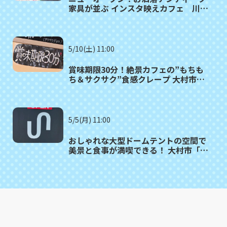
家具が並ぶ インスタ映えカフェ 川棚
町「Link cafe petit queue（リンク
カフェ プティークー）」
5/10(土) 11:00
賞味期限30分！絶景カフェの”もちも
ち＆サクサク”食感クレープ 大村市
「CREPE&CAFE AITAKAS」
5/5(月) 11:00
おしゃれな大型ドームテントの空間で
美景と食事が満喫できる！ 大村市「カ
フェuniversal」