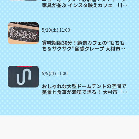
家具が並ぶ インスタ映えカフェ 川棚
町「Link cafe petit queue（リンク
カフェ プティークー）」
5/10(土) 11:00
賞味期限30分！絶景カフェの”もちも
ち＆サクサク”食感クレープ 大村市
「CREPE&CAFE AITAKAS」
5/5(月) 11:00
おしゃれな大型ドームテントの空間で
美景と食事が満喫できる！ 大村市「カ
フェuniversal」