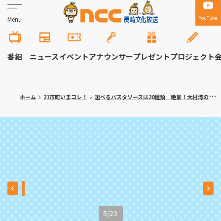
YouTube
Menu
番組
ニュース
イベント
アナウンサー
プレゼント
プロジェクト
ホーム
21市町いまコレ！
選べるパスタソースは20種類 絶景！大村湾のイタリアンカフェ 川棚町「アッコリエンテ・カフェ」
5
/
23