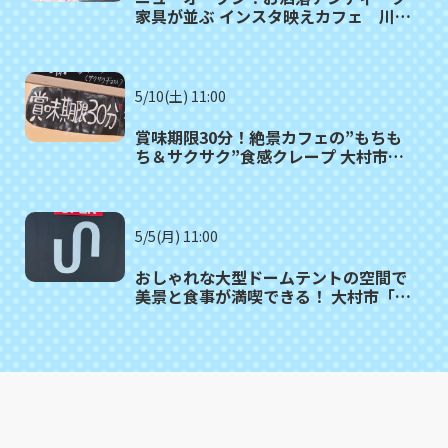
家具が並ぶ インスタ映えカフェ 川棚
町「Link cafe petit queue（リンク
カフェ プティークー）」
5/10(土) 11:00
賞味期限30分！絶景カフェの”もちも
ち＆サクサク”食感クレープ 大村市
「CREPE&CAFE AITAKAS」
5/5(月) 11:00
おしゃれな大型ドームテントの空間で
美景と食事が満喫できる！ 大村市「カ
フェuniversal」