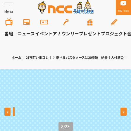
YouTube
Menu
番組
ニュース
イベント
アナウンサー
プレゼント
プロジェクト
ホーム
21市町いまコレ！
選べるパスタソースは20種類 絶景！大村湾のイタリアンカフェ 川棚町「アッコリエンテ・カフェ」
8
/
23