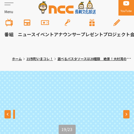
YouTube
Menu
番組
ニュース
イベント
アナウンサー
プレゼント
プロジェクト
ホーム
21市町いまコレ！
選べるパスタソースは20種類 絶景！大村湾のイタリアンカフェ 川棚町「アッコリエンテ・カフェ」
19
/
23