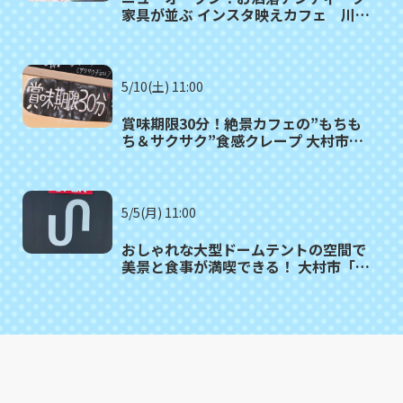
家具が並ぶ インスタ映えカフェ 川棚
町「Link cafe petit queue（リンク
カフェ プティークー）」
5/10(土) 11:00
賞味期限30分！絶景カフェの”もちも
ち＆サクサク”食感クレープ 大村市
「CREPE&CAFE AITAKAS」
5/5(月) 11:00
おしゃれな大型ドームテントの空間で
美景と食事が満喫できる！ 大村市「カ
フェuniversal」