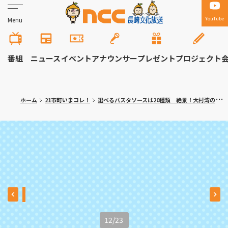
YouTube
Menu
番組
ニュース
イベント
アナウンサー
プレゼント
プロジェクト
ホーム
21市町いまコレ！
選べるパスタソースは20種類 絶景！大村湾のイタリアンカフェ 川棚町「アッコリエンテ・カフェ」
12
/
23