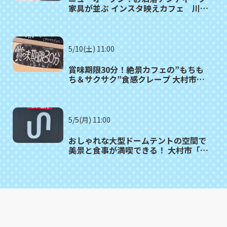
家具が並ぶ インスタ映えカフェ 川棚
町「Link cafe petit queue（リンク
カフェ プティークー）」
5/10(土) 11:00
賞味期限30分！絶景カフェの”もちも
ち＆サクサク”食感クレープ 大村市
「CREPE&CAFE AITAKAS」
5/5(月) 11:00
おしゃれな大型ドームテントの空間で
美景と食事が満喫できる！ 大村市「カ
フェuniversal」