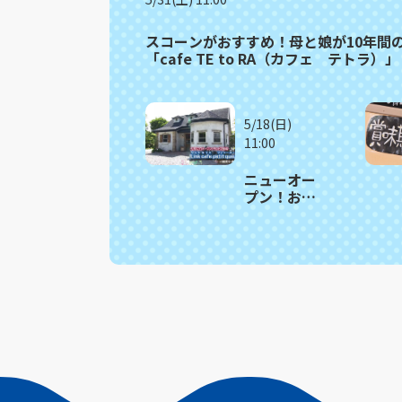
スコーンがおすすめ！母と娘が10年間
「cafe TE to RA（カフェ テトラ）」
5/18(日)
11:00
ニューオー
プン！お洒
落アンティ
ーク家具が
並ぶ インス
タ映えカフ
ェ 川棚町
「Link cafe
petit
queue（リ
ンクカフ
ェ プティ
ークー）」