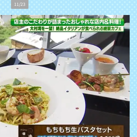
11
/
23