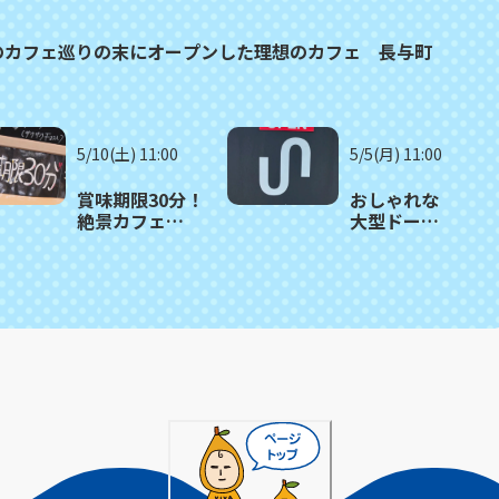
のカフェ巡りの末にオープンした理想のカフェ 長与町
5/10(土) 11:00
5/5(月) 11:00
賞味期限30分！
おしゃれな
絶景カフェ
大型ドーム
の”もちもち＆
テントの空
サクサク”食感
間で美景と
クレープ 大村市
食事が満喫
「CREPE&CAFE
できる！ 大
AITAKAS」
村市「カフ
ェ
universal」