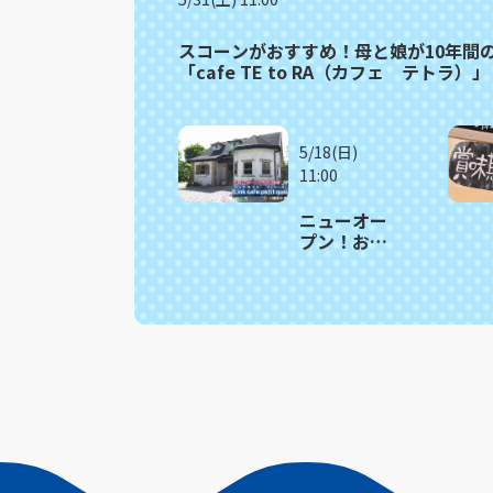
スコーンがおすすめ！母と娘が10年間
「cafe TE to RA（カフェ テトラ）」
5/18(日)
11:00
ニューオー
プン！お洒
落アンティ
ーク家具が
並ぶ インス
タ映えカフ
ェ 川棚町
「Link cafe
petit
queue（リ
ンクカフ
ェ プティ
ークー）」