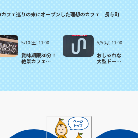
のカフェ巡りの末にオープンした理想のカフェ 長与町
5/10(土) 11:00
5/5(月) 11:00
賞味期限30分！
おしゃれな
絶景カフェ
大型ドーム
の”もちもち＆
テントの空
サクサク”食感
間で美景と
クレープ 大村市
食事が満喫
「CREPE&CAFE
できる！ 大
AITAKAS」
村市「カフ
ェ
universal」