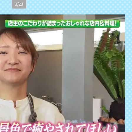
3
/
23