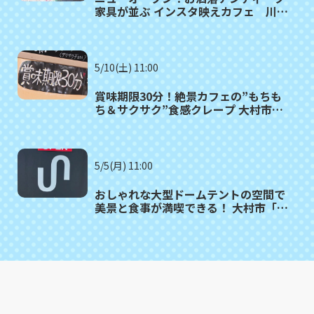
家具が並ぶ インスタ映えカフェ 川棚
町「Link cafe petit queue（リンク
カフェ プティークー）」
5/10(土) 11:00
賞味期限30分！絶景カフェの”もちも
ち＆サクサク”食感クレープ 大村市
「CREPE&CAFE AITAKAS」
5/5(月) 11:00
おしゃれな大型ドームテントの空間で
美景と食事が満喫できる！ 大村市「カ
フェuniversal」