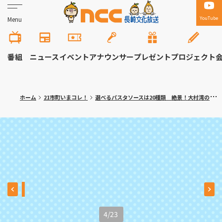
YouTube
Menu
番組
ニュース
イベント
アナウンサー
プレゼント
プロジェクト
ホーム
21市町いまコレ！
選べるパスタソースは20種類 絶景！大村湾のイタリアンカフェ 川棚町「アッコリエンテ・カフェ」
4
/
23