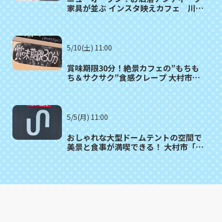
家具が並ぶ インスタ映えカフェ 川棚
町「Link cafe petit queue（リンク
カフェ プティークー）」
5/10(土) 11:00
賞味期限30分！絶景カフェの”もちも
ち＆サクサク”食感クレープ 大村市
「CREPE&CAFE AITAKAS」
5/5(月) 11:00
おしゃれな大型ドームテントの空間で
美景と食事が満喫できる！ 大村市「カ
フェuniversal」