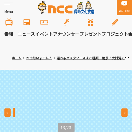
YouTube
Menu
番組
ニュース
イベント
アナウンサー
プレゼント
プロジェクト
ホーム
21市町いまコレ！
選べるパスタソースは20種類 絶景！大村湾のイタリアンカフェ 川棚町「アッコリエンテ・カフェ」
13
/
23