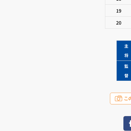
19
20
主
将
監
督
こ