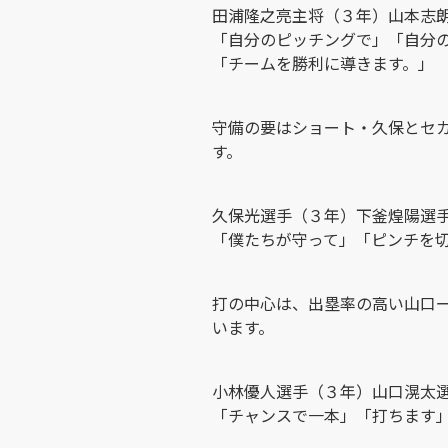
田浦隆之亮主将（３年）山本志
「自分のピッチングで」「自分
「チームを勝利に導きます。」
守備の要はショート・久保とセ
す。
久保光選手（３年）下釜煌陽選
「僕たちが守って」「ピンチを
打の中心は、出塁率の高い山口
います。
小林優人選手（３年）山口滉太
「チャンスで一本」「打ちます