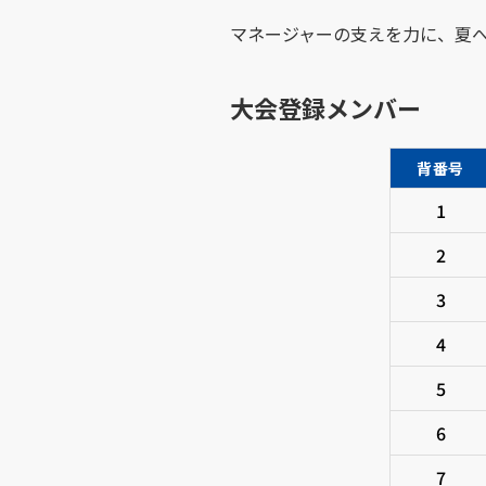
マネージャーの支えを力に、夏
大会登録メンバー
背番号
1
2
3
4
5
6
7