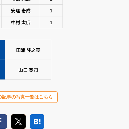
安達 壱成
1
中村 太俄
1
田浦 隆之亮
山口 寛司
の記事の写真一覧はこちら