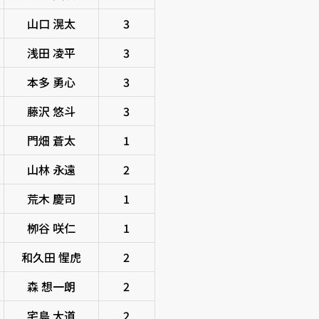
山口 滉太
3
浅田 凌平
3
本多 勇心
3
藤沢 悠斗
3
門畑 蒼太
1
山林 永遠
2
荒木 慶司
1
栁谷 咲仁
1
和久田 惺虎
2
森 想一朗
2
宅島 大道
2