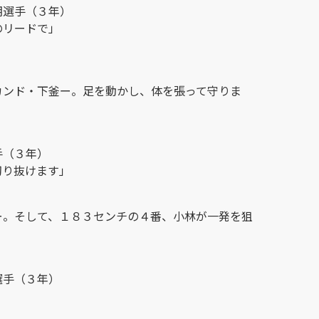
朗選手（３年）
のリードで」
カンド・下釜ー。足を動かし、体を張って守りま
手（３年）
切り抜けます」
ー。そして、１８３センチの４番、小林が一発を狙
選手（３年）
」