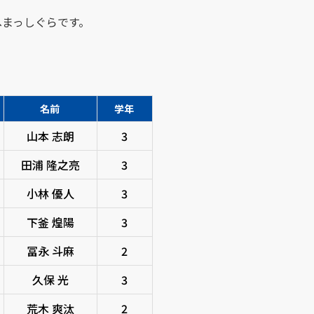
へまっしぐらです。
名前
学年
山本 志朗
3
田浦 隆之亮
3
小林 優人
3
下釜 煌陽
3
冨永 斗麻
2
久保 光
3
荒木 爽汰
2