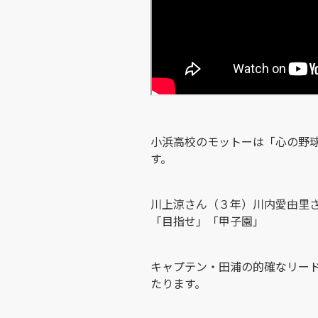
小浜高校のモットーは「心の野
す。
川上涼さん（３年）川内愛由里
「目指せ」「甲子園」
キャプテン・田浦の的確なリー
たります。