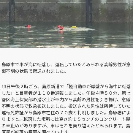
島原市で車が海に転落し、運転していたとみられる高齢男性が意
識不明の状態で搬送されました。
13日午後２時ごろ、島原新港で「軽自動車が岸壁から海中に転落
した」と目撃者が１１０番通報しました。午後４時５０分、第七
管区海上保安部の潜水士が車内から高齢の男性を引き揚げ、意識
不明の状態で救急搬送しました。搬送された男性は所持していた
運転免許証から島原市在住の７０歳と判明しました。島原署によ
りますと、転落した場所には高さ約１５センチのコンクリート製
の車止めがありますが、車はそれを乗り越えたとみられます。島
原署が転落の原因を調べています。