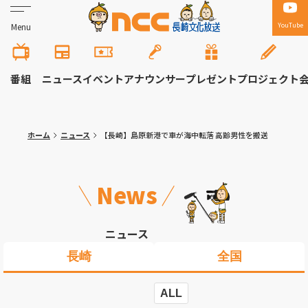
YouTube
Menu
番組
ニュース
イベント
アナウンサー
プレゼント
プロジェクト
ホーム
ニュース
【長崎】島原新港で車が海中転落 高齢男性を搬送
News
ニュース
長崎
全国
ALL