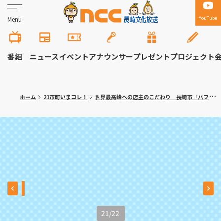
YouTube
Menu
番組
ニュース
イベント
アナウンサー
プレゼント
プロジェクト
ホーム
21市町いまコレ！
世界最高峰への店主のこだわり 長崎市「パフェとグラタン専門店ハワイ」
21
/
22