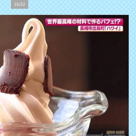
16
/
22