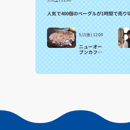
人気で400個のベーグルが1時間で売
5/2(金) 12:00
ニューオー
プンカフェ
のガッツリ
肉バーガ
ー！長崎市
「路地カフ
ェ」