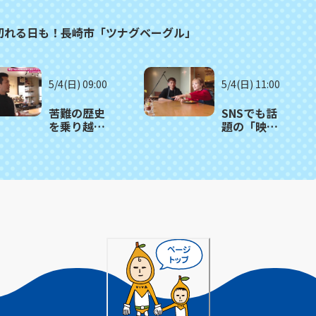
り切れる日も！長崎市「ツナグベーグル」
5/4(日) 09:00
5/4(日) 11:00
苦難の歴史
SNSでも話
を乗り越え
題の「映え
たレトロビ
パン」が楽
ルのレスト
しめる！お
ラン 長崎
しゃれカフ
市「イタリ
ェ 長崎市
アン喫茶
「クルヴェ
GIOIA」
ットカフ
ェ」