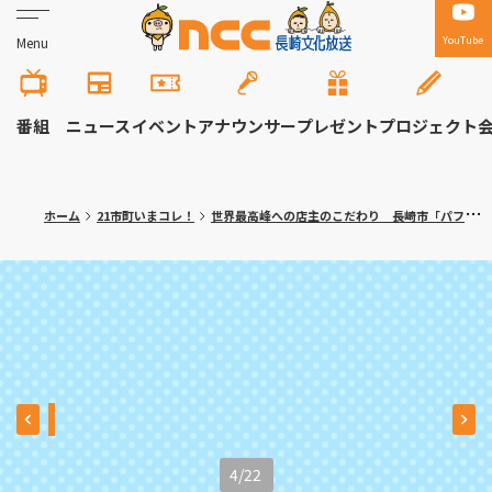
YouTube
Menu
番組
ニュース
イベント
アナウンサー
プレゼント
プロジェクト
ホーム
21市町いまコレ！
世界最高峰への店主のこだわり 長崎市「パフェとグラタン専門店ハワイ」
4
/
22