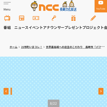
YouTube
Menu
番組
ニュース
イベント
アナウンサー
プレゼント
プロジェクト
ホーム
21市町いまコレ！
世界最高峰への店主のこだわり 長崎市「パフェとグラタン専門店ハワイ」
8
/
22