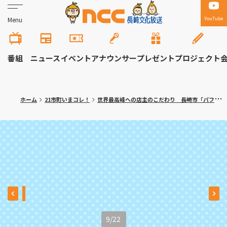
YouTube
Menu
番組
ニュース
イベント
アナウンサー
プレゼント
プロジェクト
ホーム
21市町いまコレ！
世界最高峰への店主のこだわり 長崎市「パフェとグラタン専門店ハワイ」
9
/
22