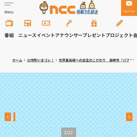
YouTube
Menu
番組
ニュース
イベント
アナウンサー
プレゼント
プロジェクト
ホーム
21市町いまコレ！
世界最高峰への店主のこだわり 長崎市「パフェとグラタン専門店ハワイ」
2
/
22