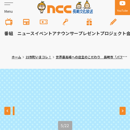
YouTube
Menu
番組
ニュース
イベント
アナウンサー
プレゼント
プロジェクト
ホーム
21市町いまコレ！
世界最高峰への店主のこだわり 長崎市「パフェとグラタン専門店ハワイ」
5
/
22