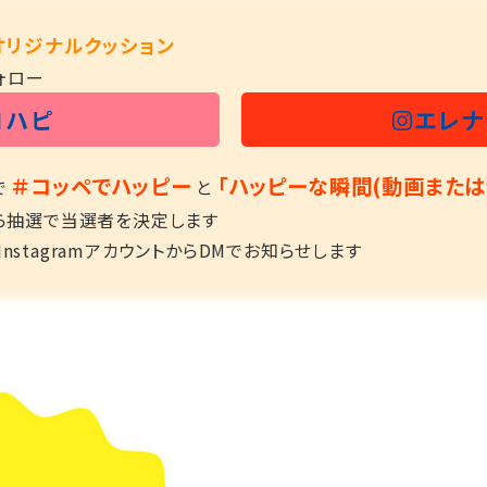
！オリジナルクッション
ォロー
コハピ
エレ
＃コッペでハッピー
「ハッピーな瞬間(動画または
で
と
ら抽選で当選者を決定します
stagramアカウントからDMでお知らせします