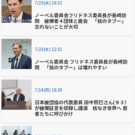
7/23(水) 19:32
ノーベル委員会フリドネス委員長が長崎訪
問 被爆者４団体と面会 「核のタブー」
忘れないことが大切
7/23(水) 12:31
ノーベル委員会 フリドネス委員長が長崎訪
問 「核のタブー」は壊れやすい
7/14(月) 19:29
日本被団協の代表委員 田中熙巳さん(９３）
が被爆証言を収録し講演 核なき世界へ 若
者たちに呼びかけ