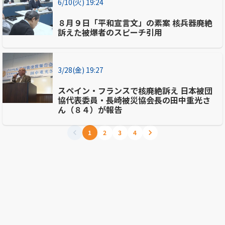
6/10(火) 19:24
８月９日「平和宣言文」の素案 核兵器廃絶
訴えた被爆者のスピーチ引用
3/28(金) 19:27
スペイン・フランスで核廃絶訴え 日本被団
協代表委員・長崎被災協会長の田中重光さ
ん（８４）が報告
1
2
3
4