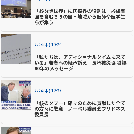
「核なき世界」に医療界の役割は 核保有
国を含む３５の国・地域から医師や医学生
らが集う
7/24(木) 19:20
「私たちは、アディショナルタイムに来て
いる」若者への継承訴え 長崎被災協 被爆
80年のメッセージ
7/24(木) 12:27
「核のタブー」確立のために貢献した全て
の方々に敬意 ノーベル委員会フリドネス
委員長