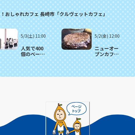
る！おしゃれカフェ 長崎市「クルヴェットカフェ」
5/3(土) 11:00
5/2(金) 12:00
人気で400
ニューオー
個のベーグ
プンカフェ
ルが1時間で
のガッツリ
売り切れる
肉バーガ
日も！長崎
ー！長崎市
市「ツナグ
「路地カフ
ベーグル」
ェ」