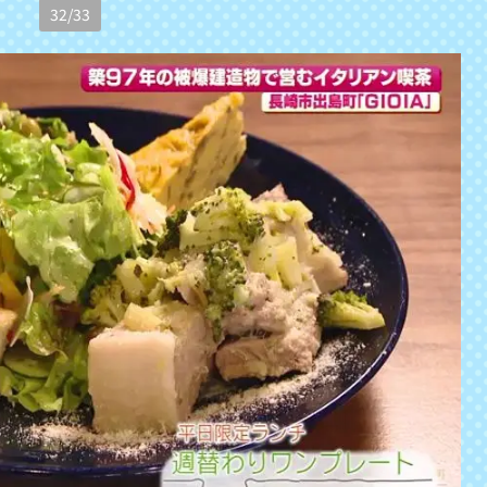
32
/
33