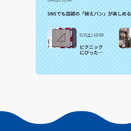
SNSでも話題の「映えパン」が楽しめ
5/3(土) 10:00
ピクニック
にぴった
り！人気サ
ンドイッチ
の詰め合わ
せがお得！
波佐見町
「さんか
く」