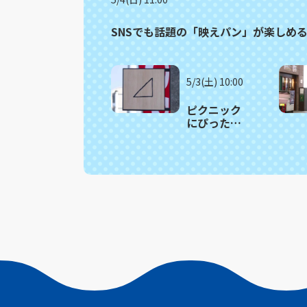
SNSでも話題の「映えパン」が楽しめ
5/3(土) 10:00
ピクニック
にぴった
り！人気サ
ンドイッチ
の詰め合わ
せがお得！
波佐見町
「さんか
く」