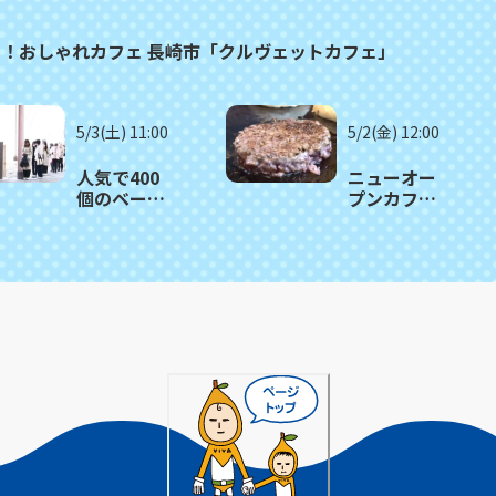
る！おしゃれカフェ 長崎市「クルヴェットカフェ」
5/3(土) 11:00
5/2(金) 12:00
人気で400
ニューオー
個のベーグ
プンカフェ
ルが1時間で
のガッツリ
売り切れる
肉バーガ
日も！長崎
ー！長崎市
市「ツナグ
「路地カフ
ベーグル」
ェ」