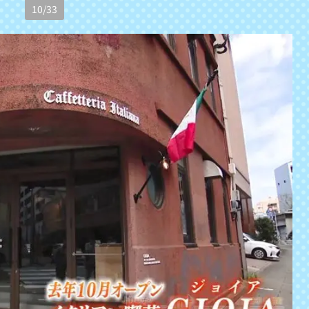
10
/
33