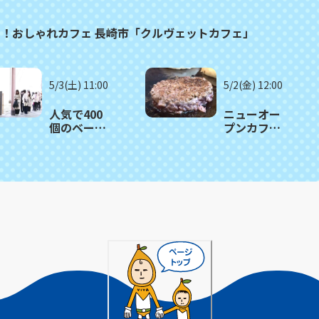
る！おしゃれカフェ 長崎市「クルヴェットカフェ」
5/3(土) 11:00
5/2(金) 12:00
人気で400
ニューオー
個のベーグ
プンカフェ
ルが1時間で
のガッツリ
売り切れる
肉バーガ
日も！長崎
ー！長崎市
市「ツナグ
「路地カフ
ベーグル」
ェ」