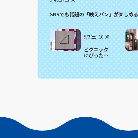
SNSでも話題の「映えパン」が楽しめ
5/3(土) 10:00
ピクニック
にぴった
り！人気サ
ンドイッチ
の詰め合わ
せがお得！
波佐見町
「さんか
く」