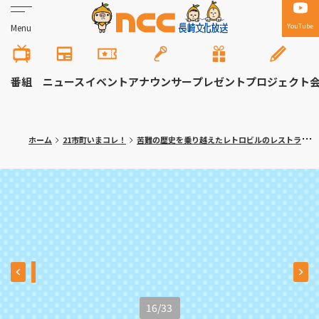
YouTube
Menu
番組
ニュース
イベント
アナウンサー
プレゼント
プロジェクト
ホーム
21市町いまコレ！
苦難の歴史を乗り越えたレトロビルのレストラン 長崎市「イタリアン喫茶 GIOIA」
16
/
33